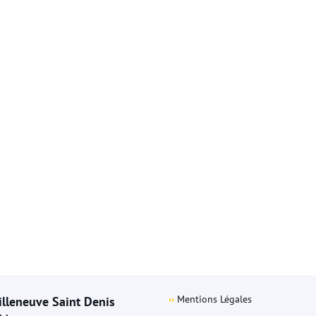
››
Mentions Légales
illeneuve Saint Denis