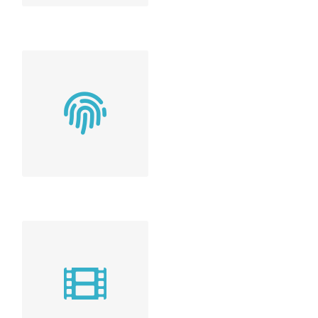
DÉMARCHES
ADMINISTRATIVES
Vos démarches de
carte d’identité et de
passport
PUBLICITÉS,
TOURNAGES, ...
Nous pouvons mettre
en avant votre
société, mettre à