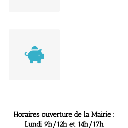
disposition certains
locaux pour des
tournages, …
DONS
Vous souhaitez faire
un don à la Commune
Horaires ouverture de la Mairie :
Lundi 9h/12h et 14h/17h