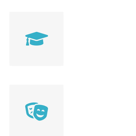
ECOLES
Les établissements
scolaires pour vos
enfants (inscription)
ASSOCIATIONS
Listes des
associations de la
Commune