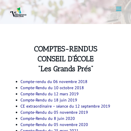
Skip
to
content
COMPTES-RENDUS
CONSEIL D’ÉCOLE
“Les Grands Prés”
Compte-rendu du 06 novembre 2018
Compte-Rendu du 10 octobre 2018
Compte-Rendu du 12 mars 2019
Compte-Rendu du 18 juin 2019
CE extraordinaire – séance du 12 septembre 2019
Compte-Rendu du 05 novembre 2019
Compte-Rendu du 8 juin 2020
Compte-Rendu du 05 novembre 2020
Compte-Rendu du 25 mars 2021