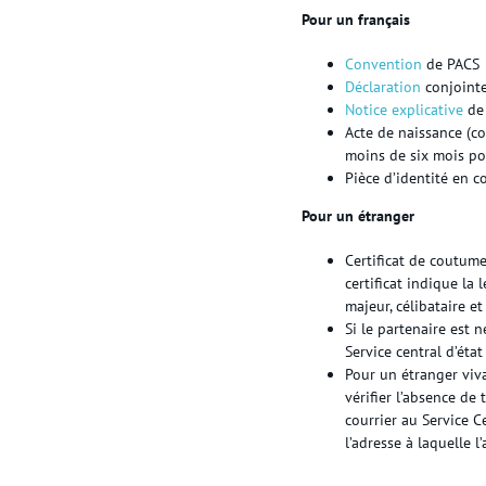
Pour un français
Convention
de PACS
Déclaration
conjointe
Notice explicative
de 
Acte de naissance (co
moins de six mois pou
Pièce d’identité en co
Pour un étranger
Certificat de coutume
certificat indique la 
majeur, célibataire e
Si le partenaire est 
Service central d’état 
Pour un étranger viva
vérifier l’absence de
courrier au Service Ce
l’adresse à laquelle l