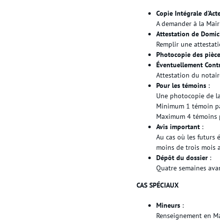
Copie Intégrale d’Act
A demander à la Mair
Attestation de Domic
Remplir une attestat
Photocopie des pièce
Éventuellement Cont
Attestation du notair
Pour les témoins
:
Une photocopie de la
Minimum 1 témoin p
Maximum 4 témoins p
Avis important
:
Au cas où les futurs
moins de trois mois 
Dépôt du dossier
:
Quatre semaines avan
CAS SPÉCIAUX
Mineurs
:
Renseignement en Ma