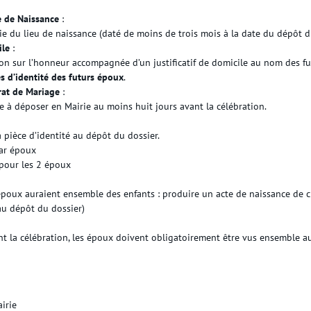
e de Naissance
:
ie du lieu de naissance (daté de moins de trois mois à la date du dépôt 
ile
:
ion sur l’honneur accompagnée d’un justificatif de domicile au nom des f
s d’identité des futurs époux
.
rat de Mariage
:
e à déposer en Mairie au moins huit jours avant la célébration.
 pièce d’identité au dépôt du dossier.
ar époux
our les 2 époux
 époux auraient ensemble des enfants : produire un acte de naissance de 
au dépôt du dossier)
t la célébration, les époux doivent obligatoirement être vus ensemble a
irie