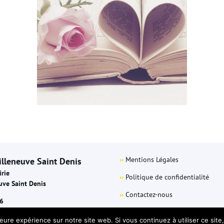
››
Mentions Légales
illeneuve Saint Denis
irie
››
Politique de confidentialité
uve Saint Denis
››
Contactez-nous
6
leure expérience sur notre site web. Si vous continuez à utiliser ce sit