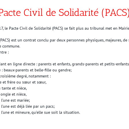
Pacte Civil de Solidarité (PACS
 le Pacte Civil de Solidarité (PACS) se fait plus au tribunal met en Mairie
é (PACS) est un contrat conclu par deux personnes physiques, majeures, de
vie commune.
ntre :
nt en ligne directe : parents et enfants, grands-parents et petits-enfants
e : beaux-parents et belle-fille ou gendre;
 troisième degré, notamment :
re et frère ou sœur et sœur,
 tante et nièce,
ongle et nièce,
l’une est mariée;
’une est déjà liée par un pacs;
’une et mineure, qu’elle sue soit la situation.