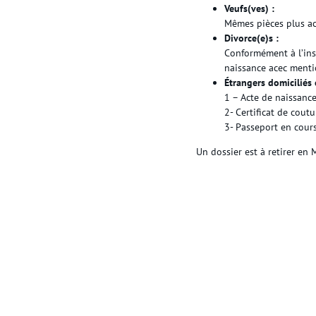
Veufs(ves) :
Mêmes pièces plus ac
Divorce(e)s :
Conformément à l’inst
naissance acec mentio
Étrangers domiciliés 
1 – Acte de naissanc
2- Certificat de cout
3- Passeport en cours
Un dossier est à retirer en M