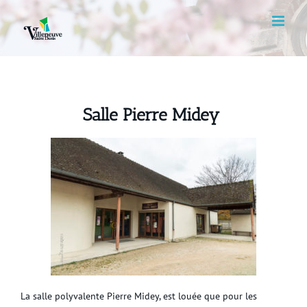
Skip
to
content
Salle Pierre Midey
La salle polyvalente Pierre Midey, est louée que pour les