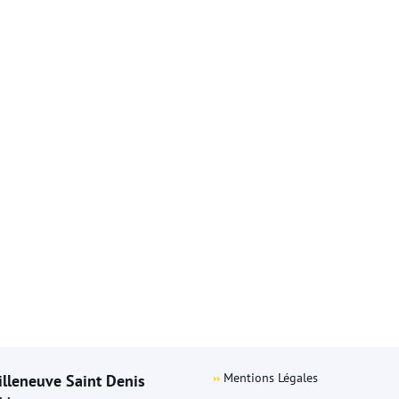
››
Mentions Légales
illeneuve Saint Denis