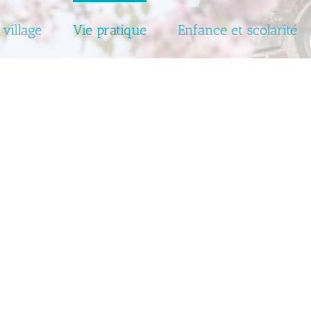
 village
Vie pratique
Enfance et scolarité